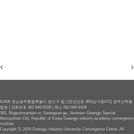
62405 전남광주통합특별시 광산구 빛그린산단로 365(삼거동672) 광주산학융
합원 | 전화번호 062-940-9100 | 팩스 062-940-9108
365, Bitgeurinsandan-ro, Gwangsan-gu, Jeonnam-Gwangju Special
Metropolitan City, Republic of Korea Gwangju industry-academy convergence
institute
Copyright ⓒ
2020 Gwangju Industry-University Convergence Center.
All