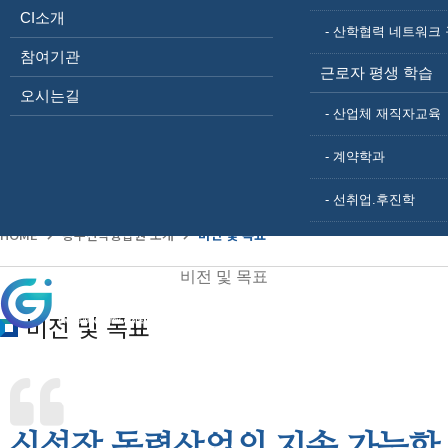
사업 소개
CI소개
- 산학협력 네트워크 
산학융합지구 조성사업
참여기관
광주 빛그린 산학융합지구
근로자 평생 학습
주요연혁
오시는길
조직도
- 산업체 재직자교육
CI소개
참여기관
- 계약학과
오시는길
- 선취업.후진학
HOME
광주산학융합원 소개
비전 및 목표
비전 및 목표
비전 및 목표
광주산학융합원 소개
산학융합프로그램