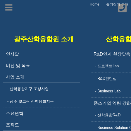
Home
즐겨찾기 추가
광주산학융합원 소개
산학융
비전 및 목표
인사말
R&D연계 현장맞춤
비전 및 목표
- 프로젝트Lab
사업 소개
- R&D인턴십
- 산학융합지구 조성사업
- Business Lab
- 광주 빛그린 산학융합지구
중소기업 역량 강화
주요연혁
- 산학융합R&D
광주산학융합원 소개
인사말
조직도
- Business Solution 
비전 및 목표