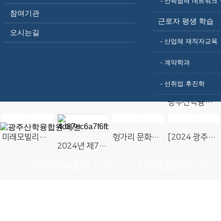
- 산학협력 네트워크 
05-14
참여기관
근로자 평생 학습
오시는길
포토갤러리
- 산업체 재직자교육
- 계약학과
모빌리티-AI 산업 AX 컨설팅·기술교류회
(사)광주산학융합원 원장 이.취임식
광주산학융합원 美어번대 글로벌 산학협력 프로젝트
- 선취업.후진학
광주산학융합원 제3대 이근배 이사장 선임
미래모빌리티 자동차융합 산학연협의체 창립총회 및 기술세미나
헝가리 문화혁신부와 경기대학교 광주산학융합원 방문
[2024 광주미래산업엑스포]광주산학융합원, 산학 프로그램·융합 R&D성과 전시 홍보
2024년 제7기 산학융합지구 혁신 성장 전략 회의
광주산학융합원 소개
산학융합프로그램
기업연구관
알림마당