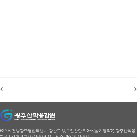
62405 전남광주통합특별시 광산구 빛그린산단로 365(삼거동672) 광주산학융
합원 | 전화번호 062-940-9100 | 팩스 062-940-9108