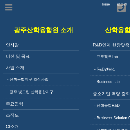
광주 미래형 자동차 산업을 이끌
Home
로그인
새로운 산학협력
광주빛그린산학융합지구
사업
입주
기업
중소
현장
근로
자료
기업대상 R&D 역량 지원을 통한 고부가가치형 성장을 유도하
광주산학융합원 소개
산학융
소개
안내
연구
기업
맞춤
자평
실
고,
관
역량
형교
생학
산학융합지구 내 기업연구관 및 산학융합캠퍼스를 조성하여
강화
육
습
인사말
R&D연계 현장맞춤
기업과 대학의 동반 성장을 지원합니다.
비전 및 목표
- 프로젝트Lab
공지사항
보도자료
사업 소개
- R&D인턴십
- 산학융합지구 조성사업
「기업밀착형 산학융합촉진지원사업」 산학융합R&D 기술개발과제 공고
2026-
- Business Lab
07-29
「모빌리티 부품 설계 SW(CATIA) 활용ㆍ실습」 교육 교육생 모집 공고
2026-
- 광주 빛그린 산학융합지구
중소기업 역량 강화
06-22
주요연혁
2026년 B2B제조거래활성화지원사업 추진 안내
2026-
- 산학융합R&D
06-02
조직도
2026년 산학융합촉진 산학융합 컨페서 모집 공고
2026-
- Business Solution 
05-22
CI소개
2026년 중소기업AI훈련확산센터 AI훈련코치 상시모집 안내(접수마감)
2026-