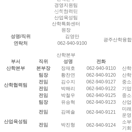
경영지원팀
산학협력팀
기업연구관
알림마당
산업육성팀
산학특화센터
원장
성명/직위
김영만
광주산학융합
연락처
062-940-9100
산학본부
부서
직위
성명
전화
산학본부
본부장
장재호
062-940-9110
산학
팀장
황찬연
062-940-9120
산학
전임
김수지
062-940-9127
중소
산학협력팀
전임
박해리
062-940-9122
기업
전임
박철우
062-940-9125
중소
팀장
유승혁
062-940-9123
산업
미래
전임
김예솔
062-940-9121
운영
산업육성팀
소부
전임
박진형
062-940-9124
기회