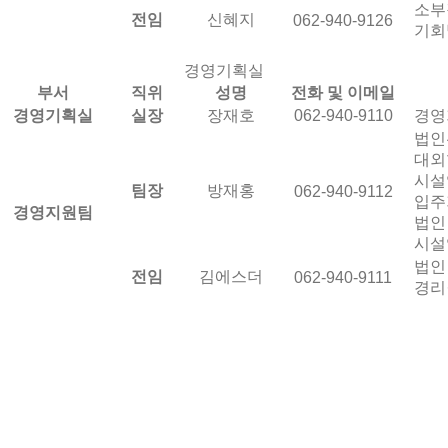
소부
전임
신혜지
062-940-9126
기회
경영기획실
부서
직위
성명
전화 및 이메일
경영기획실
실장
장재호
062-940-9110
경영
법인
대외
시설
팀장
방재홍
062-940-9112
입주
경영지원팀
법인
시설
법인
전임
김에스더
062-940-9111
경리