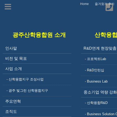
Home
즐겨찾기 추가
광주산학융합원 소개
산학융
조직도
인사말
R&D연계 현장맞춤
비전 및 목표
- 프로젝트Lab
사업 소개
- R&D인턴십
- 산학융합지구 조성사업
- Business Lab
- 광주 빛그린 산학융합지구
중소기업 역량 강화
주요연혁
- 산학융합R&D
광주산학융합원 소개
인사말
조직도
- Business Solution 
비전 및 목표