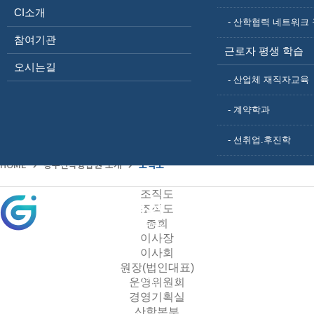
사업 소개
CI소개
- 산학협력 네트워크 
산학융합지구 조성사업
참여기관
광주 빛그린 산학융합지구
근로자 평생 학습
주요연혁
오시는길
조직도
- 산업체 재직자교육
CI소개
참여기관
- 계약학과
오시는길
- 선취업.후진학
HOME
광주산학융합원 소개
조직도
조직도
조직도
총회
이사장
이사회
원장(법인대표)
광주산학융합원 소개
산학융합프로그램
운영위원회
경영기획실
산학본부