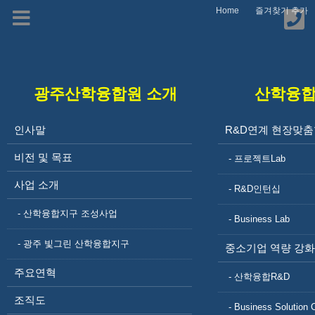
Home
즐겨찾기 추가
광주산학융합원 소개
산학융
광주 빛그린 산학융합
인사말
R&D연계 현장맞춤
비전 및 목표
지구
- 프로젝트Lab
사업 소개
- R&D인턴십
- 산학융합지구 조성사업
- Business Lab
- 광주 빛그린 산학융합지구
중소기업 역량 강화
주요연혁
- 산학융합R&D
광주산학융합원 소개
인사말
조직도
- Business Solution 
비전 및 목표