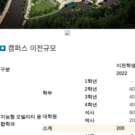
캠퍼스 이전규모
이전학생
구분
2022
1학년
-
2학년
40
학부
3학년
40
4학년
40
석사
60
대학원
지능형 모빌리티 융
박사
20
합학과
소계
200