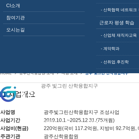
사업 소개
CI소개
- 산학협력 네트워크 
산학융합지구 조성사업
참여기관
광주 빛그린 산학융합지구
근로자 평생 학습
주요연혁
오시는길
조직도
- 산업체 재직자교육
CI소개
참여기관
- 계약학과
오시는길
- 선취업.후진학
HOME
광주산학융합원 소개
사업 소개
광주 빛그린 산학융합지구
광주 빛그린 산학융합지구
사업개요
사업명
광주빛그린산학융합지구 조성사업
사업기간
2019.10.1.~2025.12.31.(75개월)
광주산학융합원 소개
산학융합프로그램
사업비(현금)
220억원(국비 117.2억원, 지방비 92.7억원,
주관기관
광주산학융합원