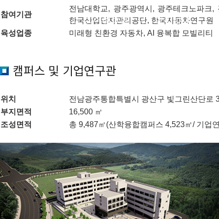
전남대학교, 광주광역시, 광주테크노파크,
참여기관
한국산업단지관리공단, 한국자동차연구원
기업연구관
알림마당
육성업종
미래형 친환경 자동차, AI 융복합 모빌리티
캠퍼스 및 기업연구관
위치
전남광주통합특별시 광산구 빛그린산단로 365
부지면적
16,500 ㎡
조성면적
총 9,487㎡(산학융합캠퍼스 4,523㎡/ 기업연