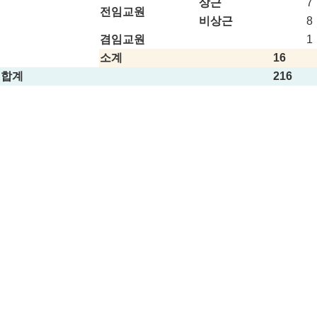
상근
7
전임교원
비상근
8
겸임교원
1
소계
16
합계
216