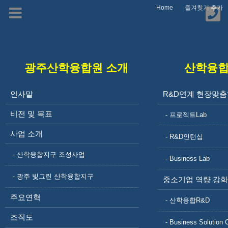
Home
즐겨찾기 추가
광주산학융합원 소개
산학융
산학협력 네트워크 구
인사말
R&D연계 현장맞춤
비전 및 목표
축 및 운영
- 프로젝트Lab
사업 소개
- R&D인턴십
- 산학융합지구 조성사업
- Business Lab
- 광주 빛그린 산학융합지구
중소기업 역량 강화
주요연혁
- 산학융합R&D
산학융합프로그램
R&D연계 현장맞춤형 교육
조직도
- Business Solution 
프로젝트Lab