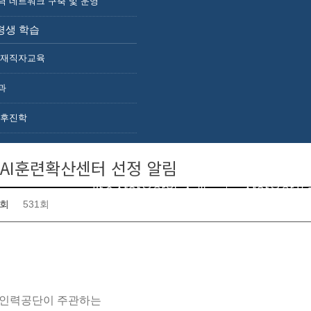
력 네트워크 구축 및 운영
보도자료
웹진
평생 학습
포토갤러리
자료실
체 재직자교육
과
.후진학
공지사항
업AI훈련확산센터 선정 알림
광주산학융합원 소개
산학융합프
회
531회
업인력공단이 주관하는