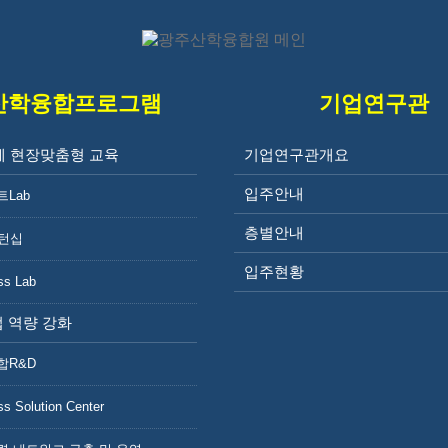
산학융합프로그램
기업연구관
계 현장맞춤형 교육
기업연구관개요
공지사항
입주안내
트Lab
층별안내
인턴십
입주현황
ss Lab
 역량 강화
합R&D
알림마당
ss Solution Center
공지사항
교육 및 사업안내