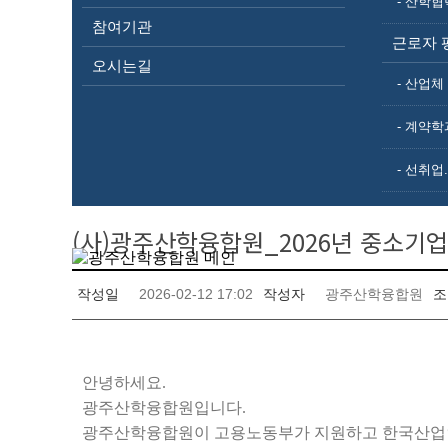
- 산학협
참여기관
근로자 
오시는길
- 산업
- 계약학
HOME
알림마당
공지사항
- 선취업
(사)광주산학융합원_2026년 중소기
작성일
2026-02-12 17:02
작성자
광주산학융합원
조
본문
안녕하세요
.
광주산학융합원입니다
.
광주산학융합원이 고용노동부가 지원하고 한국산