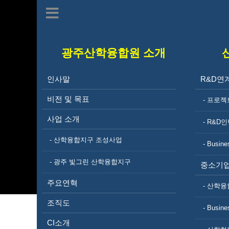
광주산학융합원 소개
인사말
R&D연
비전 및 목표
- 프로젝
사업 소개
- R&D
- 산학융합지구 조성사업
- Busine
- 광주 빛그린 산학융합지구
중소기업
주요연혁
- 산학융
조직도
- Busine
CI소개